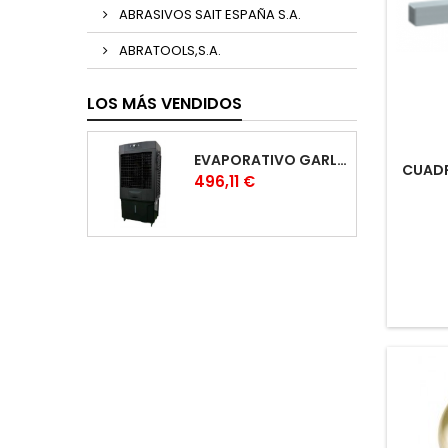
ABRASIVOS SAIT ESPAÑA S.A.
ABRATOOLS,S.A.
LOS MÁS VENDIDOS
EVAPORATIVO GARLAND COOL 1530
CUADR
Precio
496,11 €