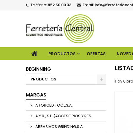
Teléfono:
952 50 00 33
Email:
info@ferreteriacent
PRODUCTOS
OFERTAS
NOVED
LISTA
BEGINNING
PRODUCTOS
Hay 6 pr
MARCAS
A FORGED TOOL,S,A,
A Y R , S.L. (ACCESORIOS Y RES
ABRASIVOS GRINDING,S.A.