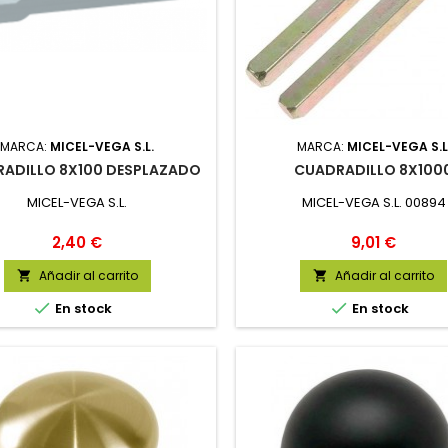
MARCA:
MICEL-VEGA S.L.
MARCA:
MICEL-VEGA S.L
ADILLO 8X100 DESPLAZADO
CUADRADILLO 8X100
MICEL-VEGA S.L.
MICEL-VEGA S.L. 00894
Precio
Precio
2,40 €
9,01 €
Añadir al carrito
Añadir al carrito




En stock
En stock