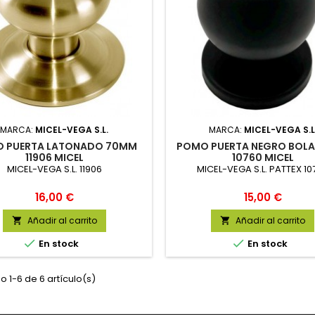
MARCA:
MICEL-VEGA S.L.
MARCA:
MICEL-VEGA S.L
 PUERTA LATONADO 70MM
POMO PUERTA NEGRO BOL
11906 MICEL
10760 MICEL
MICEL-VEGA S.L. 11906
MICEL-VEGA S.L. PATTEX 10
Precio
Precio
16,00 €
15,00 €
Añadir al carrito
Añadir al carrito




En stock
En stock
 1-6 de 6 artículo(s)