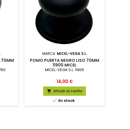
.
MARCA:
MICEL-VEGA S.L.
A 70MM
POMO PUERTA NEGRO LISO 70MM
11905 MICEL
760
MICEL-VEGA S.L. 11905
Precio
14,00 €
Añadir al carrito


En stock