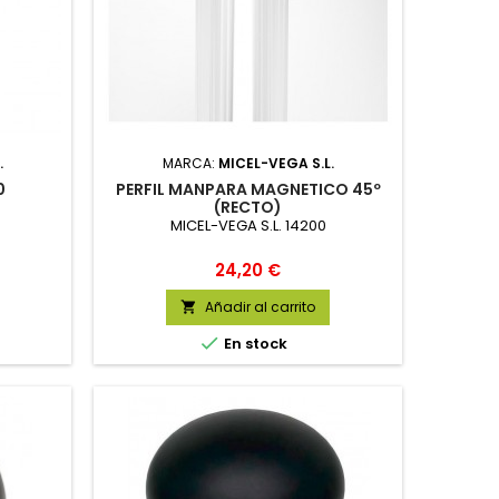
.
MARCA:
MICEL-VEGA S.L.
0
PERFIL MANPARA MAGNETICO 45º
(RECTO)
MICEL-VEGA S.L. 14200
Precio
24,20 €
Añadir al carrito


En stock