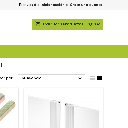
Bienvenido,
Iniciar sesión
o
Crear una cuenta
shopping_cart
Carrito:
0
Productos - 0,00 €
L.



ar por:
Relevancia