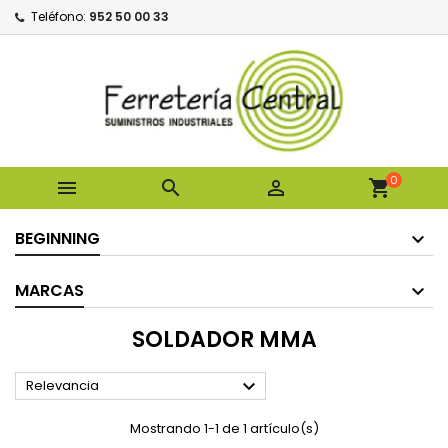
Teléfono:
952 50 00 33
0



shopping_cart
BEGINNING
MARCAS
SOLDADOR MMA

Relevancia
Mostrando 1-1 de 1 artículo(s)