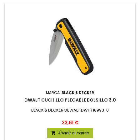
MARCA:
BLACK $ DECKER
DWALT CUCHILLO PLEGABLE BOLSILLO 3.0
BLACK $ DECKER DEWALT DWHT10993-0
Precio
33,61 €
Añadir al carrito
