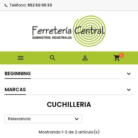
Teléfono:
952 50 00 33
0



shopping_cart
BEGINNING
MARCAS
CUCHILLERIA

Relevancia
Mostrando 1-2 de 2 artículo(s)