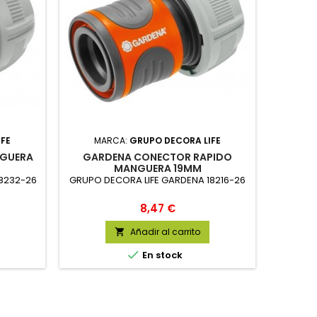
IFE
MARCA:
GRUPO DECORA LIFE
NGUERA
GARDENA CONECTOR RAPIDO
MANGUERA 19MM
18232-26
GRUPO DECORA LIFE GARDENA 18216-26
Precio
8,47 €
Añadir al carrito


En stock