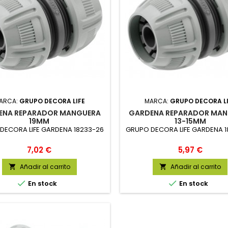
ARCA:
GRUPO DECORA LIFE
MARCA:
GRUPO DECORA L
ENA REPARADOR MANGUERA
GARDENA REPARADOR MA
19MM
13-15MM
DECORA LIFE GARDENA 18233-26
GRUPO DECORA LIFE GARDENA 
Precio
Precio
7,02 €
5,97 €
Añadir al carrito
Añadir al carrito




En stock
En stock