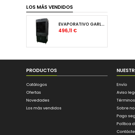
LOS MÁS VENDIDOS
EVAPORATIVO GARLAND COOL 1530
Precio
496,11 €
PRODUCTOS
NUESTR
Catálogos
Envío
Ofertas
Aviso leg
Novedades
Términos
Los más vendidos
Sobre no
Pago se
Política 
Contáct