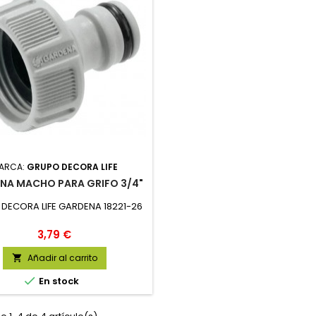
ARCA:
GRUPO DECORA LIFE
NA MACHO PARA GRIFO 3/4"
DECORA LIFE GARDENA 18221-26
Precio
3,79 €
Añadir al carrito


En stock