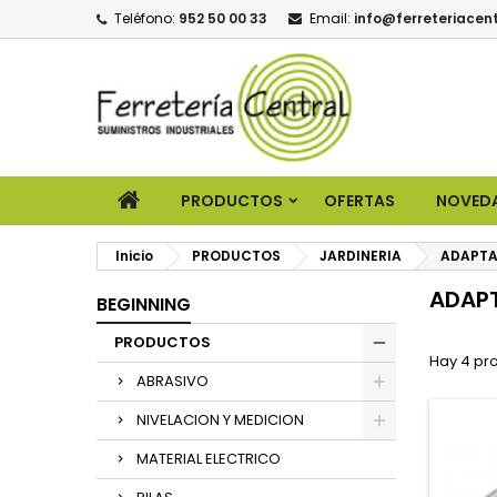
Teléfono:
952 50 00 33
Email:
info@ferreteriacent
PRODUCTOS
OFERTAS
NOVED
Inicio
PRODUCTOS
JARDINERIA
ADAPTA
ADAP
BEGINNING
PRODUCTOS
Hay 4 pr
ABRASIVO
NIVELACION Y MEDICION
MATERIAL ELECTRICO