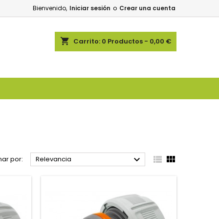
Bienvenido,
Iniciar sesión
o
Crear una cuenta
shopping_cart
Carrito:
0
Productos - 0,00 €



ar por:
Relevancia