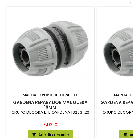
<
MARCA:
GRUPO DECORA LIFE
MARCA:
GRU
GARDENA REPARADOR MANGUERA
GARDENA REPAR
19MM
GRUPO DECORA LIFE GARDENA 18233-26
GRUPO DECORA LI
Precio
P
7,02 €
5
Añadir al carrito
Añad

