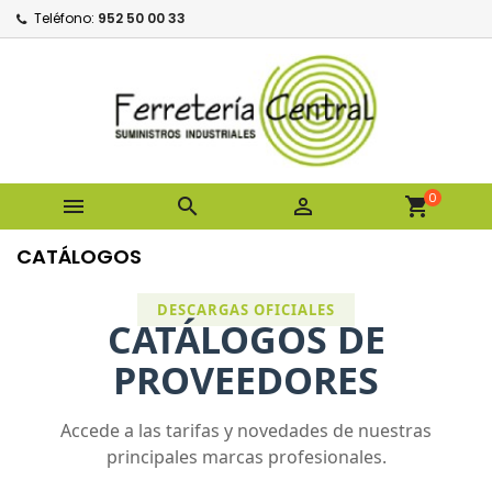
Teléfono:
952 50 00 33
0



shopping_cart
CATÁLOGOS
DESCARGAS OFICIALES
CATÁLOGOS DE
PROVEEDORES
Accede a las tarifas y novedades de nuestras
principales marcas profesionales.