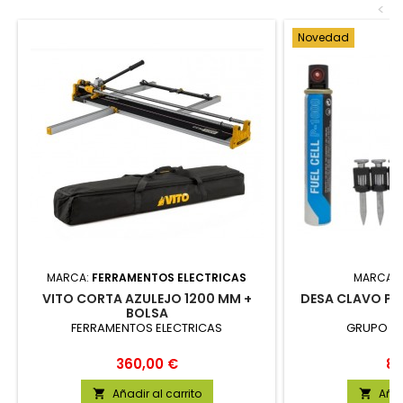
<
Novedad
MARCA:
FERRAMENTOS ELECTRICAS
MARCA:
VITO CORTA AZULEJO 1200 MM +
DESA CLAVO P-
BOLSA
(
FERRAMENTOS ELECTRICAS
GRUPO DE
Precio
Pr
360,00 €
86
Añadir al carrito
Añad

