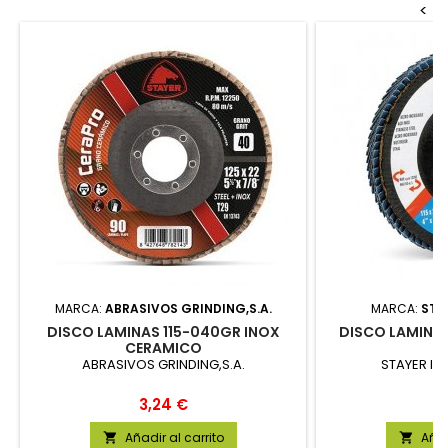
<
MARCA:
ABRASIVOS GRINDING,S.A.
MARCA:
STAY
DISCO LAMINAS 115-040GR INOX
DISCO LAMINAS
CERAMICO
S
ABRASIVOS GRINDING,S.A.
STAYER IBE
Precio
P
3,24 €
2
Añadir al carrito
Añad

