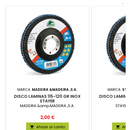
<
MARCA:
MADEIRA &MADEIRA ,S.A.
MARCA:
STAY
DISCO LAMINAS 115-120 GR INOX
DISCO LAMINAS
STAYER
S
MADEIRA &amp;MADEIRA ,S.A.
STAYER 
Precio
P
2,00 €
2
Añadir al carrito
Añad

