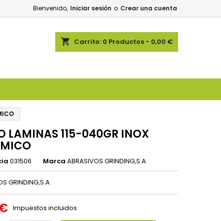
Bienvenido,
Iniciar sesión
o
Crear una cuenta
shopping_cart
Carrito:
0
Productos - 0,00 €
MICO
O LAMINAS 115-040GR INOX
AMICO
cia
031506
Marca
ABRASIVOS GRINDING,S.A.
S GRINDING,S.A.
 €
Impuestos incluidos