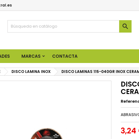
ral.es

ADES
MARCAS
CONTACTA
E
DISCO LAMINA INOX
DISCO LAMINAS 115-040GR INOX CERA
DISC
CER
Referen
ABRASIVO
3,24