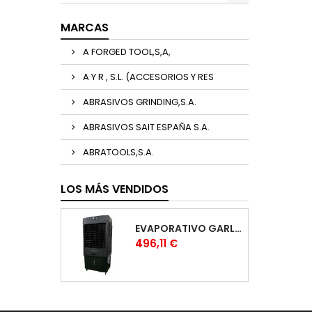
MARCAS
A FORGED TOOL,S,A,
A Y R , S.L. (ACCESORIOS Y RES
ABRASIVOS GRINDING,S.A.
ABRASIVOS SAIT ESPAÑA S.A.
ABRATOOLS,S.A.
LOS MÁS VENDIDOS
EVAPORATIVO GARLAND COOL 1530
Precio
496,11 €