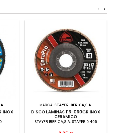
<
>
.A.
MARCA:
STAYER IBERICA,S.A.
MA
R.INOX
DISCO LAMINAS 115-060GR.INOX
DISCO
CERAMICO
0
STAYER IBERICA,S.A. STAYER 9.406
S