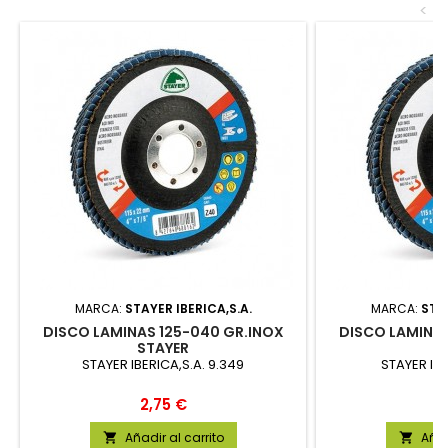
<
MARCA:
STAYER IBERICA,S.A.
MARCA:
STAY
DISCO LAMINAS 125-040 GR.INOX
DISCO LAMINAS
STAYER
S
STAYER IBERICA,S.A. 9.349
STAYER IBE
Precio
P
2,75 €
2
Añadir al carrito
Añad

