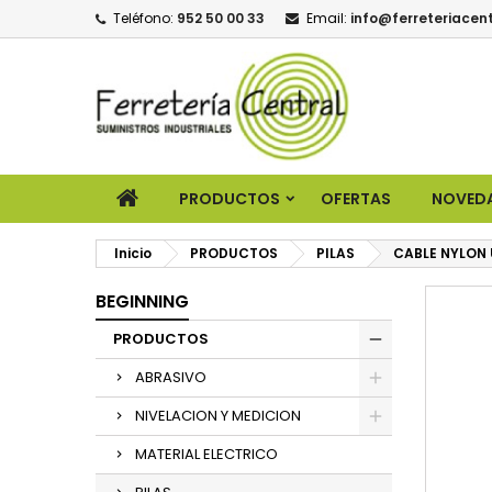
Teléfono:
952 50 00 33
Email:
info@ferreteriacent
PRODUCTOS
OFERTAS
NOVED
Inicio
PRODUCTOS
PILAS
CABLE NYLON 
BEGINNING
PRODUCTOS
ABRASIVO
NIVELACION Y MEDICION
MATERIAL ELECTRICO