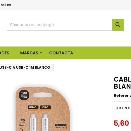
ral.es

ADES
MARCAS
CONTACTA
USB-C A USB-C 1M BLANCO
CABL
BLA
Referen
ELEKTRO3
5,60