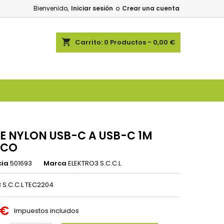
Bienvenido,
Iniciar sesión
o
Crear una cuenta
shopping_cart
Carrito:
0
Productos - 0,00 €
E NYLON USB-C A USB-C 1M
NCO
cia
501693
Marca
ELEKTRO3 S.C.C.L
 S.C.C.L TEC2204
 €
Impuestos incluidos