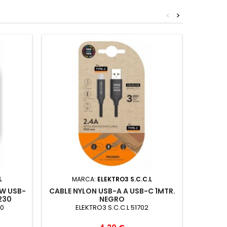
<
>
L
MARCA:
ELEKTRO3 S.C.C.L
M
W USB-
CABLE NYLON USB-A A USB-C 1MTR.
CARGA
230
NEGRO
NYL
30
ELEKTRO3 S.C.C.L 51702