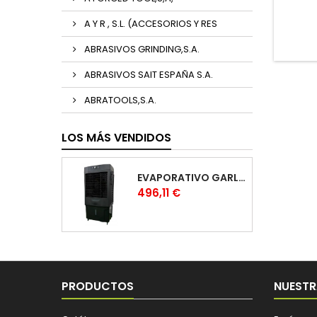
A Y R , S.L. (ACCESORIOS Y RES
ABRASIVOS GRINDING,S.A.
ABRASIVOS SAIT ESPAÑA S.A.
ABRATOOLS,S.A.
LOS MÁS VENDIDOS
EVAPORATIVO GARLAND COOL 1530
Precio
496,11 €
PRODUCTOS
NUESTR