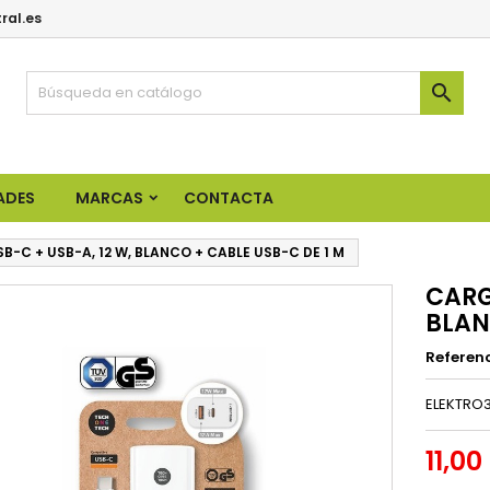
ral.es

ADES
MARCAS
CONTACTA
-C + USB-A, 12 W, BLANCO + CABLE USB-C DE 1 M
CARG
BLAN
Referen
ELEKTRO3
11,00