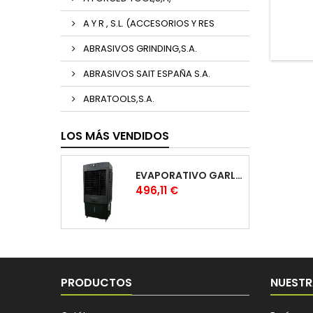
A Y R , S.L. (ACCESORIOS Y RES
ABRASIVOS GRINDING,S.A.
ABRASIVOS SAIT ESPAÑA S.A.
ABRATOOLS,S.A.
LOS MÁS VENDIDOS
EVAPORATIVO GARLAND COOL 1530
Precio
496,11 €
PRODUCTOS
NUESTR