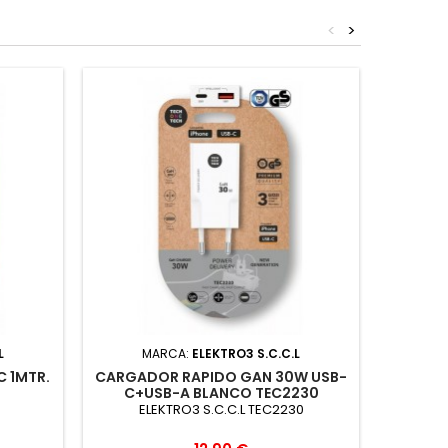
<
>
L
MARCA:
ELEKTRO3 S.C.C.L
M
C 1MTR.
CARGADOR RAPIDO GAN 30W USB-
CARGA
C+USB-A BLANCO TEC2230
C
ELEKTRO3 S.C.C.L TEC2230