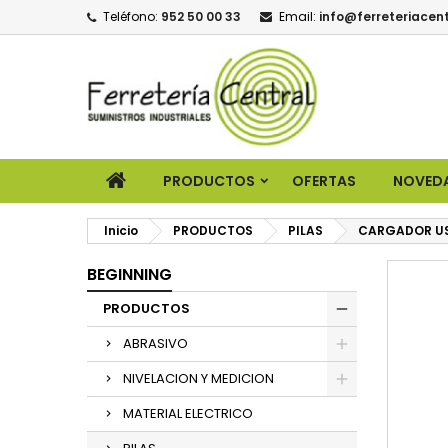
Teléfono:
952 50 00 33
Email:
info@ferreteriacent
PRODUCTOS
OFERTAS
NOVED
Inicio
PRODUCTOS
PILAS
CARGADOR USB
BEGINNING
PRODUCTOS
ABRASIVO
NIVELACION Y MEDICION
MATERIAL ELECTRICO