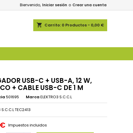
Bienvenido,
Iniciar sesión
o
Crear una cuenta
shopping_cart
Carrito:
0
Productos - 0,00 €
ADOR USB-C + USB-A, 12 W,
CO + CABLE USB-C DE 1 M
cia
501695
Marca
ELEKTRO3 S.C.C.L
 S.C.C.L TEC2413
 €
Impuestos incluidos