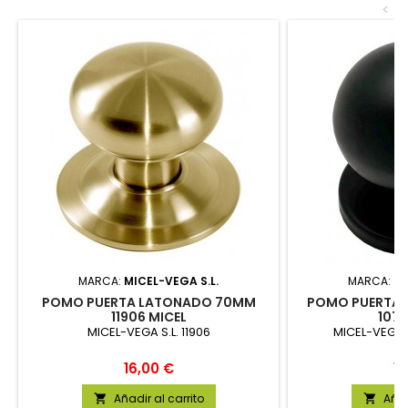
<
MARCA:
MICEL-VEGA S.L.
MARCA:
MI
POMO PUERTA LATONADO 70MM
POMO PUERTA 
11906 MICEL
1076
MICEL-VEGA S.L. 11906
MICEL-VEGA S
Precio
Pr
16,00 €
15
Añadir al carrito
Añad

