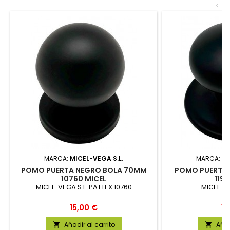
<
MARCA:
MICEL-VEGA S.L.
MARCA:
MI
POMO PUERTA NEGRO BOLA 70MM
POMO PUERTA 
10760 MICEL
1190
MICEL-VEGA S.L. PATTEX 10760
MICEL-VE
Precio
Pr
15,00 €
14
Añadir al carrito
Añad

