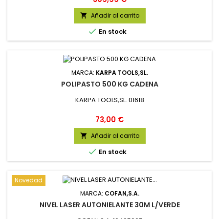
Añadir al carrito


En stock
MARCA:
KARPA TOOLS,SL.
POLIPASTO 500 KG CADENA
KARPA TOOLS,SL. 01618
Precio
73,00 €
Añadir al carrito


En stock
Novedad
MARCA:
COFAN,S.A.
NIVEL LASER AUTONIELANTE 30M L/VERDE