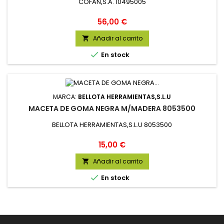
COFAN,S.A. 10495005
Precio
56,00 €
Añadir al carrito


En stock
MARCA:
BELLOTA HERRAMIENTAS,S.L.U
MACETA DE GOMA NEGRA M/MADERA 8053500
BELLOTA HERRAMIENTAS,S.L.U 8053500
Precio
15,00 €
Añadir al carrito


En stock