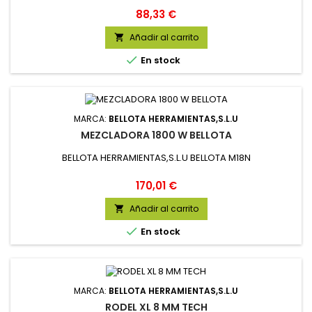
Precio
88,33 €
Añadir al carrito


En stock
MARCA:
BELLOTA HERRAMIENTAS,S.L.U
MEZCLADORA 1800 W BELLOTA
BELLOTA HERRAMIENTAS,S.L.U BELLOTA M18N
Precio
170,01 €
Añadir al carrito


En stock
MARCA:
BELLOTA HERRAMIENTAS,S.L.U
RODEL XL 8 MM TECH