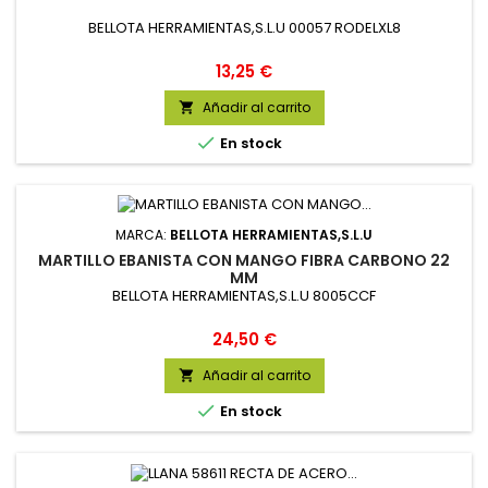
BELLOTA HERRAMIENTAS,S.L.U 00057 RODELXL8
Precio
13,25 €
Añadir al carrito


En stock
MARCA:
BELLOTA HERRAMIENTAS,S.L.U
MARTILLO EBANISTA CON MANGO FIBRA CARBONO 22
MM
BELLOTA HERRAMIENTAS,S.L.U 8005CCF
Precio
24,50 €
Añadir al carrito


En stock