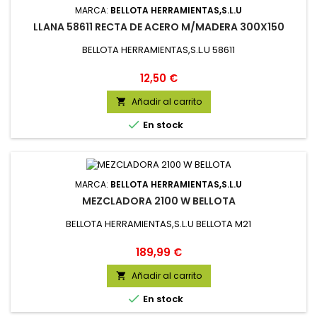
MARCA:
BELLOTA HERRAMIENTAS,S.L.U
LLANA 58611 RECTA DE ACERO M/MADERA 300X150
BELLOTA HERRAMIENTAS,S.L.U 58611
Precio
12,50 €
Añadir al carrito


En stock
MARCA:
BELLOTA HERRAMIENTAS,S.L.U
MEZCLADORA 2100 W BELLOTA
BELLOTA HERRAMIENTAS,S.L.U BELLOTA M21
Precio
189,99 €
Añadir al carrito


En stock