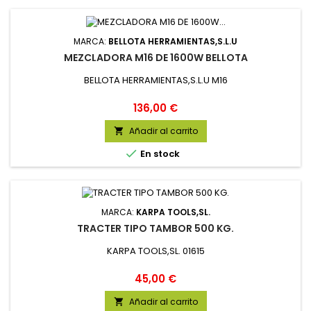
MARCA:
BELLOTA HERRAMIENTAS,S.L.U
MEZCLADORA M16 DE 1600W BELLOTA
BELLOTA HERRAMIENTAS,S.L.U M16
Precio
136,00 €
Añadir al carrito


En stock
MARCA:
KARPA TOOLS,SL.
TRACTER TIPO TAMBOR 500 KG.
KARPA TOOLS,SL. 01615
Precio
45,00 €
Añadir al carrito
