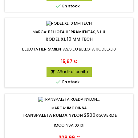

En stock
MARCA:
BELLOTA HERRAMIENTAS,S.L.U
RODEL XL 10 MM TECH
BELLOTA HERRAMIENTAS,S.L.U BELLOTA RODELXL10
Precio
15,67 €
Añadir al carrito


En stock
MARCA:
IMCOINSA
TRANSPALETA RUEDA NYLON 2500KG.VERDE
IMCOINSA 0X101
Precio
309,99 €