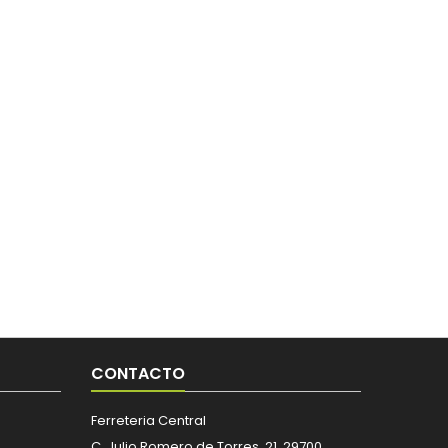
CONTACTO
Ferreteria Central
C. Julio Romero de Torres, 21, 29700