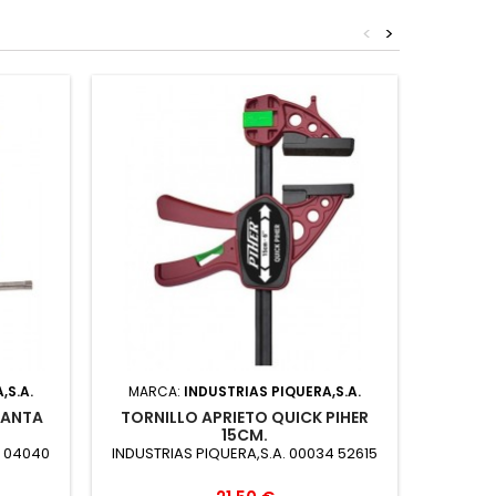
<
>
,S.A.
MARCA:
INDUSTRIAS PIQUERA,S.A.
MARC
LANTA
TORNILLO APRIETO QUICK PIHER
TORNI
15CM.
R 04040
INDUSTRIAS PIQUERA,S.A. 00034 52615
INDUSTR