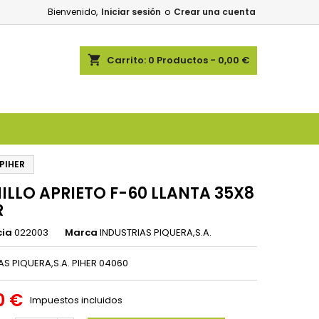
Bienvenido,
Iniciar sesión
o
Crear una cuenta
shopping_cart
Carrito:
0
Productos - 0,00 €
PIHER
ILLO APRIETO F-60 LLANTA 35X8
R
cia
022003
Marca
INDUSTRIAS PIQUERA,S.A.
AS PIQUERA,S.A. PIHER 04060
0 €
Impuestos incluidos