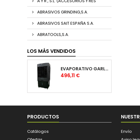
A Y R , S.L. (ACCESORIOS Y RES
ABRASIVOS GRINDING,S.A.
ABRASIVOS SAIT ESPAÑA S.A.
ABRATOOLS,S.A.
LOS MÁS VENDIDOS
EVAPORATIVO GARLAND COOL 1530
Precio
496,11 €
PRODUCTOS
NUESTR
Catálogos
Envío
Ofertas
Aviso leg