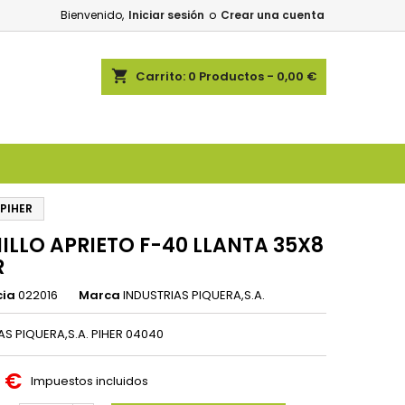
Bienvenido,
Iniciar sesión
o
Crear una cuenta
shopping_cart
Carrito:
0
Productos - 0,00 €
 PIHER
ILLO APRIETO F-40 LLANTA 35X8
R
cia
022016
Marca
INDUSTRIAS PIQUERA,S.A.
AS PIQUERA,S.A. PIHER 04040
0 €
Impuestos incluidos