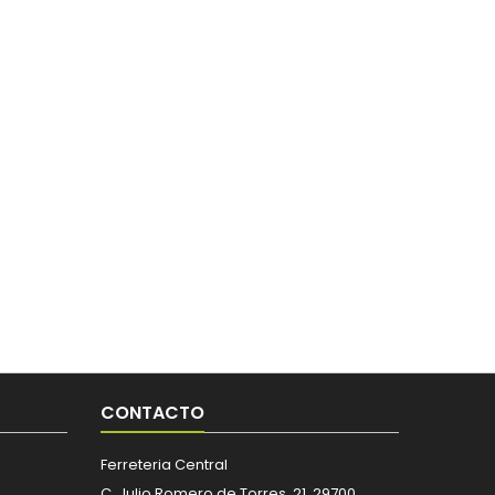
CONTACTO
Ferreteria Central
C. Julio Romero de Torres, 21, 29700