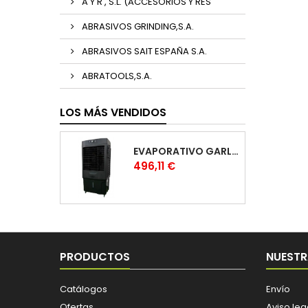
A Y R , S.L. (ACCESORIOS Y RES
ABRASIVOS GRINDING,S.A.
ABRASIVOS SAIT ESPAÑA S.A.
ABRATOOLS,S.A.
LOS MÁS VENDIDOS
EVAPORATIVO GARLAND COOL 1530
Precio
496,11 €
PRODUCTOS
NUESTR
Catálogos
Envío
Ofertas
Aviso leg