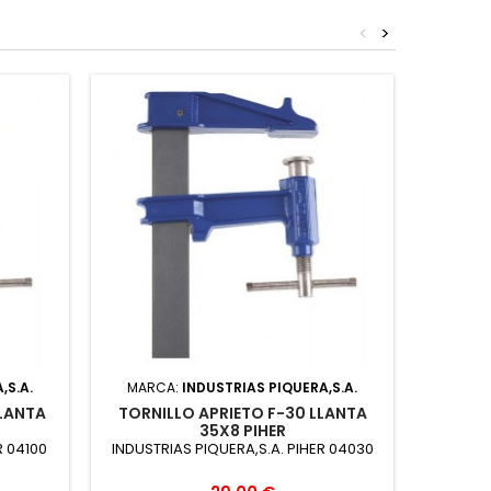
<
>
,S.A.
MARCA:
INDUSTRIAS PIQUERA,S.A.
MARC
LLANTA
TORNILLO APRIETO F-30 LLANTA
TORNI
35X8 PIHER
R 04100
INDUSTRIAS PIQUERA,S.A. PIHER 04030
INDUSTR