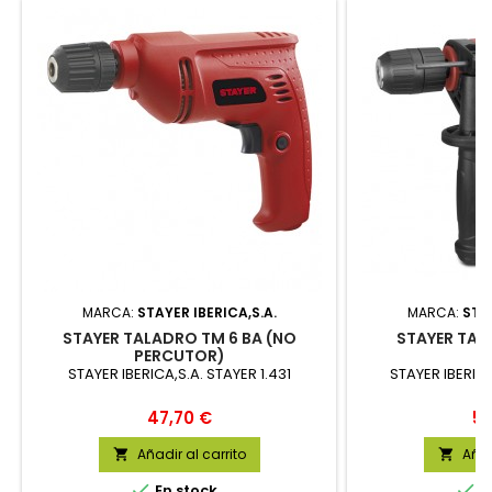
MARCA:
STAYER IBERICA,S.A.
MARCA:
STAY
STAYER TALADRO TM 6 BA (NO
STAYER TAL
PERCUTOR)
STAYER IBERICA,S.A. STAYER 1.431
STAYER IBERICA
Precio
Pr
47,70 €
50
Añadir al carrito
Añad




En stock
E