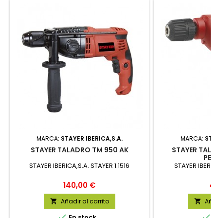
MARCA:
STAYER IBERICA,S.A.
MARCA:
STAY
STAYER TALADRO TM 950 AK
STAYER TALA
PER
STAYER IBERICA,S.A. STAYER 1.1516
STAYER IBERICA
Precio
Pr
140,00 €
47
Añadir al carrito
Añad




En stock
E