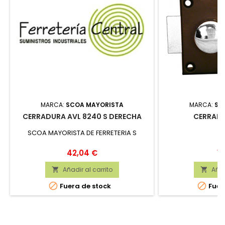
MARCA:
SCOA MAYORISTA
MARCA:
SC
CERRADURA AVL 8240 S DERECHA
CERRADU
SCOA MAYORISTA DE FERRETERIA S
Precio
Pr
42,04 €
19
Añadir al carrito
Añad




Fuera de stock
Fuer