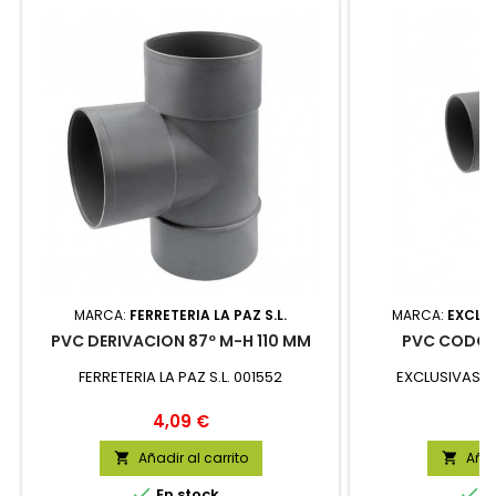
MARCA:
FERRETERIA LA PAZ S.L.
MARCA:
EXCLUS
PVC DERIVACION 87º M-H 110 MM
PVC CODO 8
FERRETERIA LA PAZ S.L. 001552
EXCLUSIVAS GI
Precio
P
4,09 €
2
Añadir al carrito
Añad




En stock
E