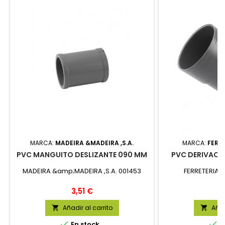
MARCA:
MADEIRA &MADEIRA ,S.A.
MARCA:
FERRE
PVC MANGUITO DESLIZANTE 090 MM
PVC DERIVACIO
MADEIRA &amp;MADEIRA ,S.A. 001453
FERRETERIA L
Precio
P
3,51 €
2
Añadir al carrito
Añad




En stock
E