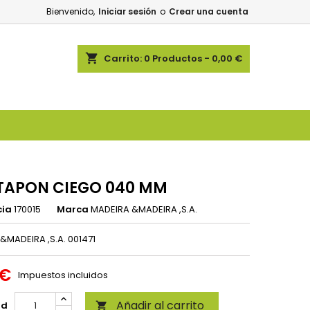
Bienvenido,
Iniciar sesión
o
Crear una cuenta
shopping_cart
Carrito:
0
Productos - 0,00 €
TAPON CIEGO 040 MM
cia
170015
Marca
MADEIRA &MADEIRA ,S.A.
&MADEIRA ,S.A. 001471
 €
Impuestos incluidos
Añadir al carrito
ad
