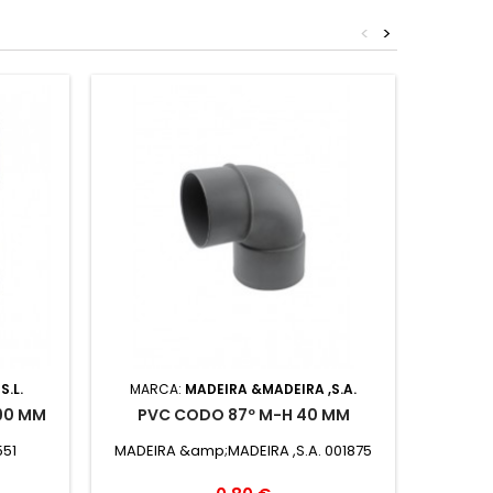
<
>
S.L.
MARCA:
MADEIRA &MADEIRA ,S.A.
MARC
 90 MM
PVC CODO 87º M-H 40 MM
PV
551
MADEIRA &amp;MADEIRA ,S.A. 001875
E