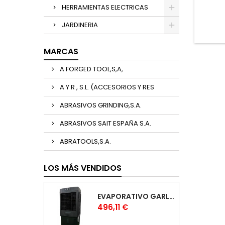
HERRAMIENTAS ELECTRICAS
JARDINERIA
MARCAS
A FORGED TOOL,S,A,
A Y R , S.L. (ACCESORIOS Y RES
ABRASIVOS GRINDING,S.A.
ABRASIVOS SAIT ESPAÑA S.A.
ABRATOOLS,S.A.
LOS MÁS VENDIDOS
EVAPORATIVO GARLAND COOL 1530
Precio
496,11 €