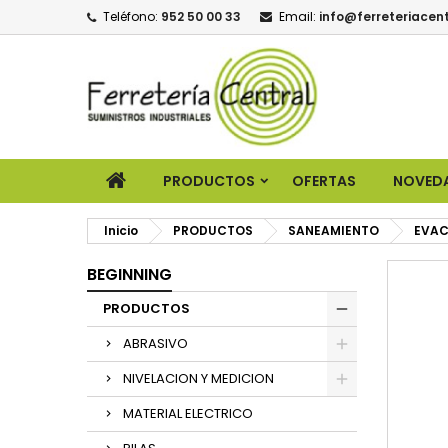
Teléfono:
952 50 00 33
Email:
info@ferreteriacent
PRODUCTOS
OFERTAS
NOVED
Inicio
PRODUCTOS
SANEAMIENTO
EVA
BEGINNING
PRODUCTOS
ABRASIVO
NIVELACION Y MEDICION
MATERIAL ELECTRICO