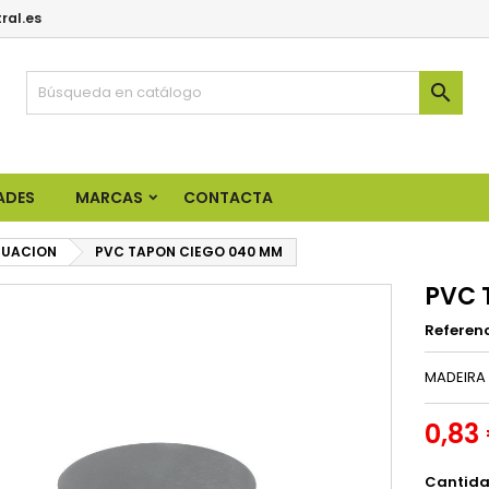
ral.es

ADES
MARCAS
CONTACTA
CUACION
PVC TAPON CIEGO 040 MM
PVC 
Referen
MADEIRA 
0,83
Cantid