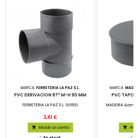
MARCA:
FERRETERIA LA PAZ S.L.
MARCA:
MADEI
PVC DERIVACION 87º M-H 90 MM
PVC TAPON
FERRETERIA LA PAZ S.L. 001551
MADEIRA &amp;M
Precio
P
3,61 €
0
Añadir al carrito
Añad




En stock
E