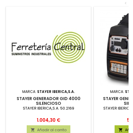
<
MARCA:
STAYER IBERICA,S.A.
MARCA:
STAY
STAYER GENERADOR GID 4000
STAYER GENER
SILENCIOSO
SIL
STAYER IBERICA,S.A. 50.2169
STAYER IBERICA,
Precio
Pr
1.004,30 €
55
Añadir al carrito
Añad

