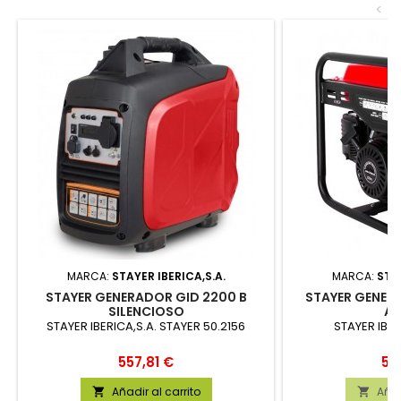
<
MARCA:
STAYER IBERICA,S.A.
MARCA:
STAY
STAYER GENERADOR GID 2200 B
STAYER GENER
SILENCIOSO
AB
STAYER IBERICA,S.A. STAYER 50.2156
STAYER IBER
Precio
Pre
557,81 €
58
Añadir al carrito
Añad

