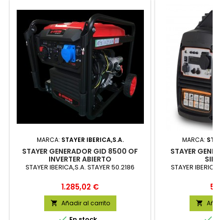
MARCA:
STAYER IBERICA,S.A.
MARCA:
STAY
STAYER GENERADOR GID 8500 OF
STAYER GENER
INVERTER ABIERTO
SIL
STAYER IBERICA,S.A. STAYER 50.2186
STAYER IBERICA,
Precio
Pr
1.285,02 €
55
Añadir al carrito
Añad




En stock
E