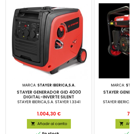
MARCA:
STAYER IBERICA,S.A.
MARCA:
STAY
STAYER GENERADOR GID 4000
STAYER GENER
DIGITAL-INVERTE SILENT
STAYER IBERICA,S.A. STAYER 1.3341
STAYER IBERICA,
Precio
Pre
1.004,30 €
79
Añadir al carrito
Añad




En stock
E