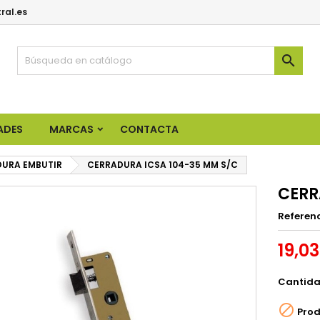
ral.es

ADES
MARCAS
CONTACTA
URA EMBUTIR
CERRADURA ICSA 104-35 MM S/C
CERR
Referen
19,0
Cantid

Prod