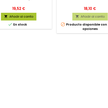
Precio
Precio
19,52 €
18,10 €
Añadir al carrito
Añadir al carrito




En stock
Producto disponible con
opciones