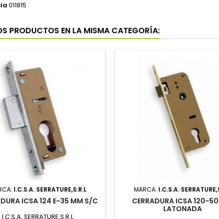
ia
011815
OS PRODUCTOS EN LA MISMA CATEGORÍA:
RCA:
I.C.S.A. SERRATURE,S.R.L
MARCA:
I.C.S.A. SERRATURE,S
DURA ICSA 124 E-35 MM S/C
CERRADURA ICSA 120-50
LATONADA
I.C.S.A. SERRATURE,S.R.L