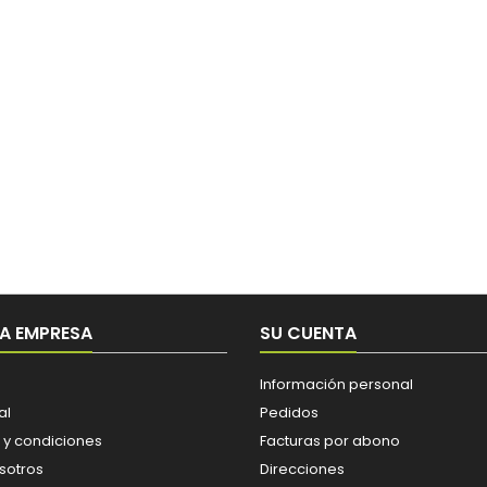
A EMPRESA
SU CUENTA
Información personal
al
Pedidos
 y condiciones
Facturas por abono
sotros
Direcciones