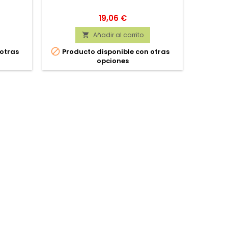
Precio
19,06 €
Añadir al carrito


 otras
Producto disponible con otras
opciones