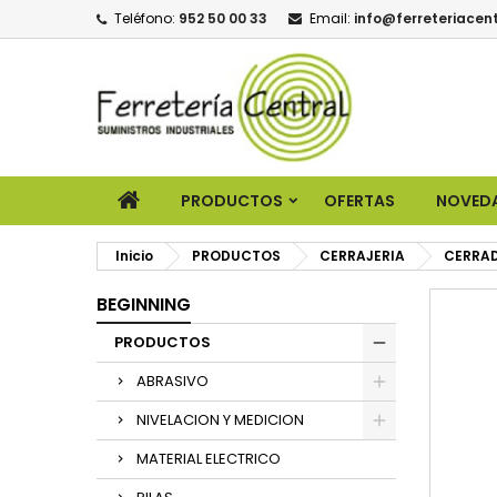
Teléfono:
952 50 00 33
Email:
info@ferreteriacent
PRODUCTOS
OFERTAS
NOVED
Inicio
PRODUCTOS
CERRAJERIA
CERRAD
BEGINNING
PRODUCTOS
ABRASIVO
NIVELACION Y MEDICION
MATERIAL ELECTRICO