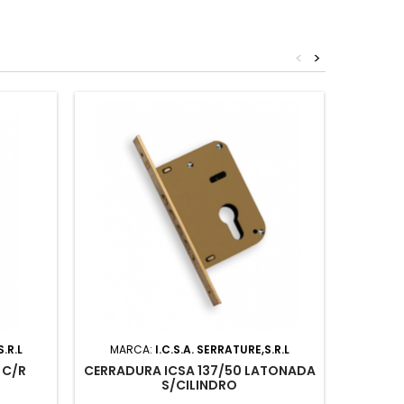
<
>
.R.L
MARCA:
I.C.S.A. SERRATURE,S.R.L
 C/R
CERRADURA ICSA 137/50 LATONADA
CERRAD
S/CILINDRO