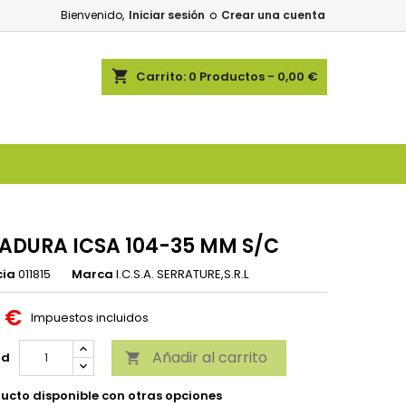
Bienvenido,
Iniciar sesión
o
Crear una cuenta
shopping_cart
Carrito:
0
Productos - 0,00 €
ADURA ICSA 104-35 MM S/C
cia
011815
Marca
I.C.S.A. SERRATURE,S.R.L
3 €
Impuestos incluidos
Añadir al carrito
ad

ucto disponible con otras opciones