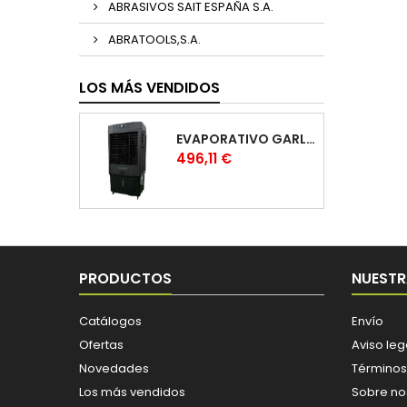
ABRASIVOS SAIT ESPAÑA S.A.
ABRATOOLS,S.A.
LOS MÁS VENDIDOS
EVAPORATIVO GARLAND COOL 1530
Precio
496,11 €
PRODUCTOS
NUESTR
Catálogos
Envío
Ofertas
Aviso leg
Novedades
Términos
Los más vendidos
Sobre no