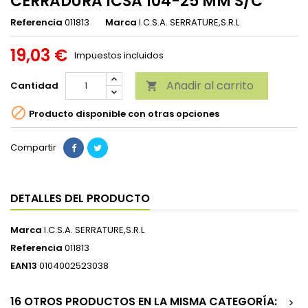
CERRADURA ICSA 104-25 MM S/C
Referencia
011813
Marca
I.C.S.A. SERRATURE,S.R.L
19,03 €
Impuestos incluidos
Añadir al carrito
Cantidad


Producto disponible con otras opciones
Compartir
DETALLES DEL PRODUCTO
Marca
I.C.S.A. SERRATURE,S.R.L
Referencia
011813
EAN13
0104002523038
16 OTROS PRODUCTOS EN LA MISMA CATEGORÍA:
>