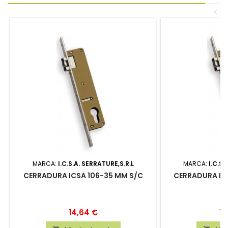
<
MARCA:
I.C.S.A. SERRATURE,S.R.L
MARCA:
I.C.S.
CERRADURA ICSA 106-35 MM S/C
CERRADURA IC
Precio
Pr
14,64 €
14