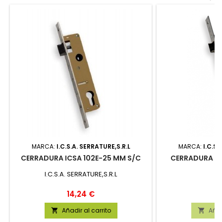
MARCA:
I.C.S.A. SERRATURE,S.R.L
MARCA:
I.C.S.
CERRADURA ICSA 102E-25 MM S/C
CERRADURA IC
I.C.S.A. SERRATURE,S.R.L
Precio
P
14,24 €
1
Añadir al carrito
Añad

