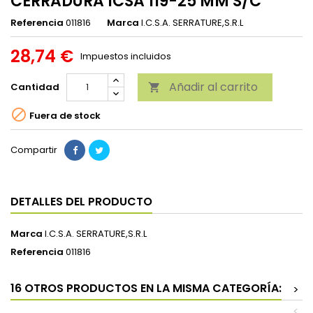
CERRADURA ICSA 119-25 MM S/C
Referencia
011816
Marca
I.C.S.A. SERRATURE,S.R.L
28,74 €
Impuestos incluidos
Añadir al carrito
Cantidad


Fuera de stock
Compartir
DETALLES DEL PRODUCTO
Marca
I.C.S.A. SERRATURE,S.R.L
Referencia
011816
16 OTROS PRODUCTOS EN LA MISMA CATEGORÍA:
>
<