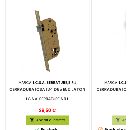
MARCA:
I.C.S.A. SERRATURE,S.R.L
MARCA:
I.C.S.
CERRADURA ICSA 134 D85 E50 LATON
CERRADURA ICS
I.C.S.A. SERRATURE,S.R.L
Precio
Pr
29,50 €
17
Añadir al carrito
Añad




En stock
Producto dis