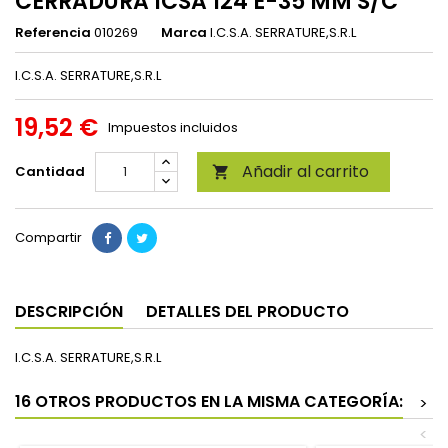
CERRADURA ICSA 124 E-35 MM S/C
Referencia
010269
Marca
I.C.S.A. SERRATURE,S.R.L
I.C.S.A. SERRATURE,S.R.L
19,52 €
Impuestos incluidos
Añadir al carrito
Cantidad

Compartir
DESCRIPCIÓN
DETALLES DEL PRODUCTO
I.C.S.A. SERRATURE,S.R.L
16 OTROS PRODUCTOS EN LA MISMA CATEGORÍA:
>
<