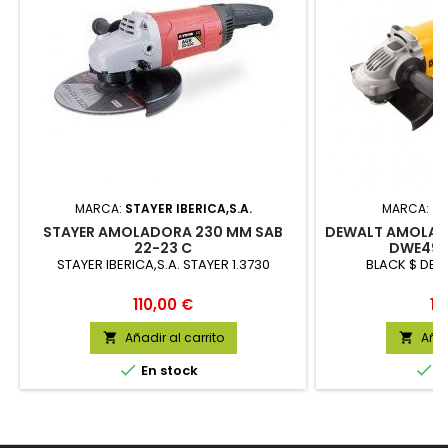
MARCA:
STAYER IBERICA,S.A.
MARCA:
BL
STAYER AMOLADORA 230 MM SAB
DEWALT AMOLA
22-23 C
DWE490
STAYER IBERICA,S.A. STAYER 1.3730
BLACK $ DE
Precio
Pr
110,00 €
11
Añadir al carrito
Añad




En stock
E