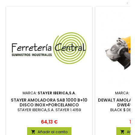
<
MARCA:
STAYER IBERICA,S.A.
MARCA:
BL
STAYER AMOLADORA SAB 1000 B+10
DEWALT AMOLA
DISCO INOX+PORCELANICO
DWE490
STAYER IBERICA,S.A. STAYER 1.4159
BLACK $ DE
Precio
Pr
64,13 €
11
Añadir al carrito
Añad

