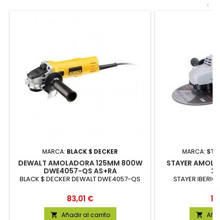
<
MARCA:
BLACK $ DECKER
MARCA:
STAY
DEWALT AMOLADORA 125MM 800W
STAYER AMOLA
DWE4057-QS AS+RA
22
BLACK $ DECKER DEWALT DWE4057-QS
STAYER IBERICA
Precio
Pr
83,01 €
11
Añadir al carrito
Añad

