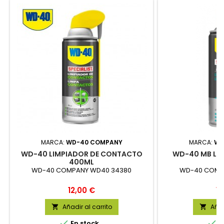
MARCA:
WD-40 COMPANY
MARCA:
WD
WD-40 LIMPIADOR DE CONTACTO
WD-40 MB LU
400ML
4
WD-40 COMPANY WD40 34380
WD-40 COMP
Precio
Pr
12,00 €
12
Añadir al carrito
Añad




En stock
E