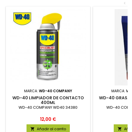
<
MARCA:
WD-40 COMPANY
MARCA:
WD
WD-40 LIMPIADOR DE CONTACTO
WD-40 GRASA 
400ML
1
WD-40 COMPANY WD40 34380
WD-40 COMPA
Precio
P
12,00 €
9
Añadir al carrito
Añad

