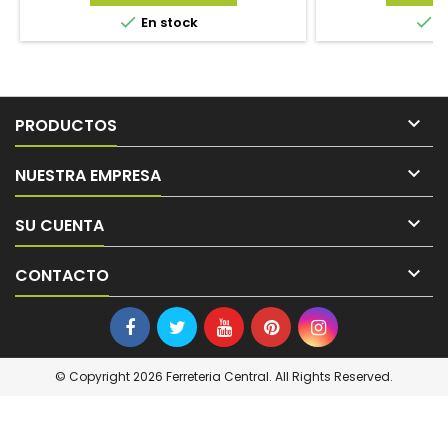


En stock
E

PRODUCTOS

NUESTRA EMPRESA

SU CUENTA

CONTACTO
© Copyright 2026 Ferreteria Central. All Rights Reserved.