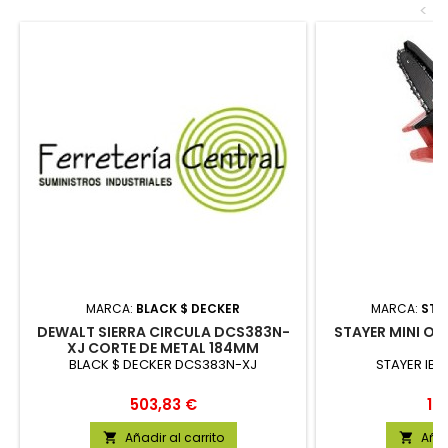
<
MARCA:
BLACK $ DECKER
MARCA:
STAY
DEWALT SIERRA CIRCULA DCS383N-
STAYER MINI OL
XJ CORTE DE METAL 184MM
K
BLACK $ DECKER DCS383N-XJ
STAYER IBER
Precio
Pr
503,83 €
10
Añadir al carrito
Añad

