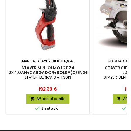
MARCA:
STAYER IBERICA,S.A.
MARCA:
STAY
STAYER MINI OLMO L2024
STAYER SIER
2X4.0AH+CARGADOR+BOLSA(C/ENGRASADOR)
L20
STAYER IBERICA,S.A. 1.3013
STAYER IBERICA
Precio
Pr
192,39 €
14
Añadir al carrito
Añad




En stock
E