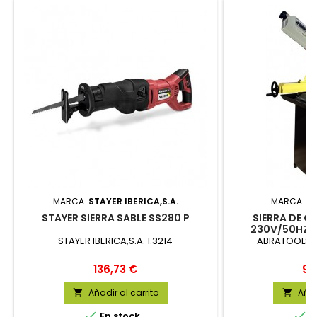
MARCA:
STAYER IBERICA,S.A.
MARCA:
AB
STAYER SIERRA SABLE SS280 P
SIERRA DE C
230V/50HZ/F
STAYER IBERICA,S.A. 1.3214
ABRATOOLS,S
Precio
Pr
136,73 €
90
Añadir al carrito
Añad




En stock
E