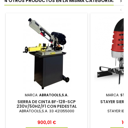
4 OTROS PRODUCTOS EN LA MISMA CATEGORÍA:
>
<
MARCA:
ABRATOOLS,S.A.
MARCA:
STAY
SIERRA DE CINTA BF-128-SCP
STAYER SIERRA
230V/50HZ/F1 CON PEDESTAL
ABRATOOLS,S.A. 33 421355000
STAYER IBER
Precio
Pre
900,01 €
10