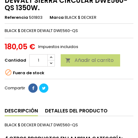
DEWALT SIERRA CIRCULAR DWE560-
QS 1350W.
Referencia
501803
Marca
BLACK $ DECKER
BLACK $ DECKER DEWALT DWE560-QS
180,05 €
Impuestos incluidos
Añadir al carrito
Cantidad


Fuera de stock
Compartir
DESCRIPCIÓN
DETALLES DEL PRODUCTO
BLACK $ DECKER DEWALT DWE560-QS