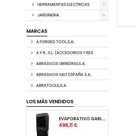
HERRAMIENTAS ELECTRICAS
JARDINERIA
MARCAS
A FORGED TOOL,S,A,
A Y R , S.L. (ACCESORIOS Y RES
ABRASIVOS GRINDING,S.A.
ABRASIVOS SAIT ESPAÑA S.A.
ABRATOOLS,S.A.
LOS MÁS VENDIDOS
EVAPORATIVO GARLAND COOL 1530
Precio
496,11 €