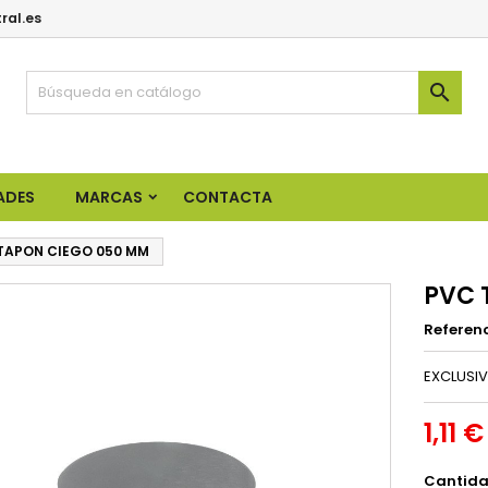
ral.es

ADES
MARCAS
CONTACTA
TAPON CIEGO 050 MM
PVC 
Referen
EXCLUSIV
1,11 €
Cantid