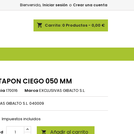
Bienvenido,
Iniciar sesión
o
Crear una cuenta
shopping_cart
Carrito:
0
Productos - 0,00 €
TAPON CIEGO 050 MM
cia
170016
Marca
EXCLUSIVAS GIBALTO S.L.
AS GIBALTO S.L. 040009
Impuestos incluidos
Añadir al carrito
ad
