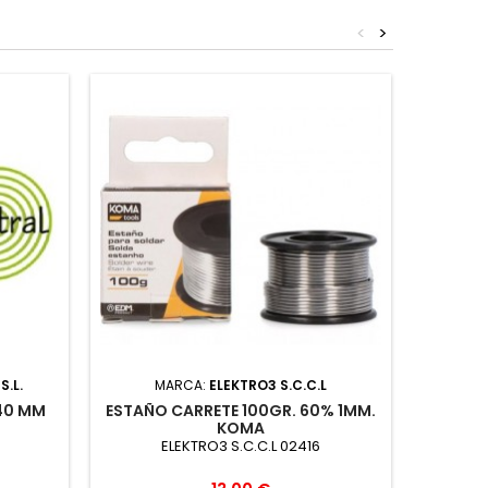
<
>
S.L.
MARCA:
ELEKTRO3 S.C.C.L
MARC
40 MM
ESTAÑO CARRETE 100GR. 60% 1MM.
PVC D
KOMA
ELEKTRO3 S.C.C.L 02416
EXCL