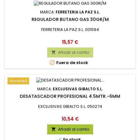
MARCA:
FERRETERIA LA PAZ S.L.
REGULADOR BUTANO GAS 30GR/M
FERRETERIA LA PAZ S.L. 001594
Precio
15,57 €
Añadir al carrito


Fuera de stock
Novedad
MARCA:
EXCLUSIVAS GIBALTO S.L.
DESATASCADOR PROFESIONAL 4.5MTR.-6MM
EXCLUSIVAS GIBALTO S.L. 050274
Precio
10,54 €
Añadir al carrito


En stock