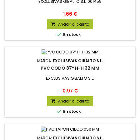
EXCLUSIVAS GIBALTO S.L. 001459
Precio
1,66 €
Añadir al carrito


En stock
MARCA:
EXCLUSIVAS GIBALTO S.L.
PVC CODO 87º H-H 32 MM
EXCLUSIVAS GIBALTO S.L.
Precio
0,97 €
Añadir al carrito


En stock
MARCA:
EXCLUSIVAS GIBALTO S.L.