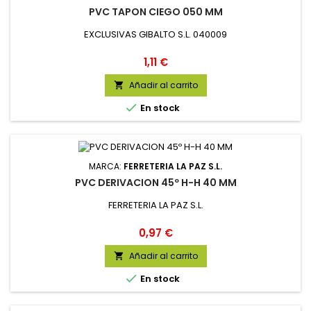
PVC TAPON CIEGO 050 MM
EXCLUSIVAS GIBALTO S.L. 040009
Precio
1,11 €
Añadir al carrito


En stock
MARCA:
FERRETERIA LA PAZ S.L.
PVC DERIVACION 45º H-H 40 MM
FERRETERIA LA PAZ S.L.
Precio
0,97 €
Añadir al carrito


En stock