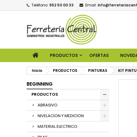
Teléfono:
952 50 00 33
Email:
info@ferreteriacent
PRODUCTOS
OFERTAS
NOVED
Inicio
PRODUCTOS
PINTURAS
KIT PINT
BEGINNING
PRODUCTOS
ABRASIVO
NIVELACION Y MEDICION
MATERIAL ELECTRICO