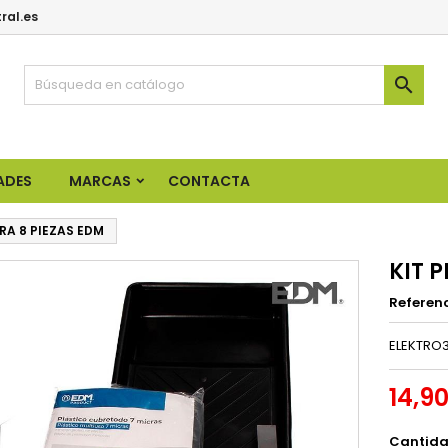
ral.es

ADES
MARCAS
CONTACTA
URA 8 PIEZAS EDM
KIT 
Referen
ELEKTRO3
14,9
Cantid