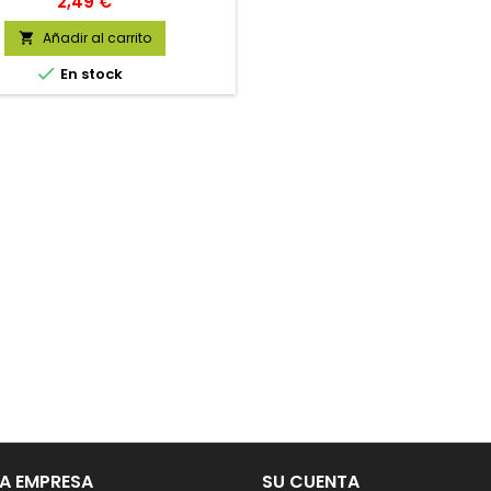
Precio
2,49 €
Añadir al carrito


En stock
A EMPRESA
SU CUENTA