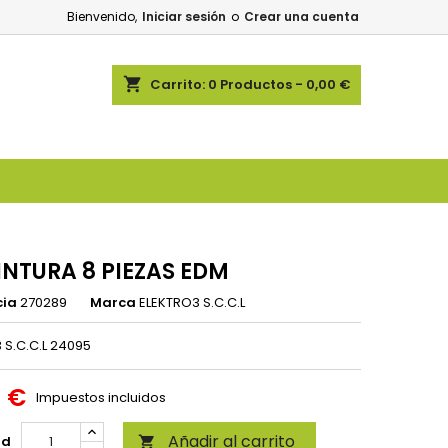
Bienvenido,
Iniciar sesión
o
Crear una cuenta
shopping_cart
Carrito:
0
Productos - 0,00 €
PINTURA 8 PIEZAS EDM
cia
270289
Marca
ELEKTRO3 S.C.C.L
 S.C.C.L 24095
0 €
Impuestos incluidos
Añadir al carrito
ad
