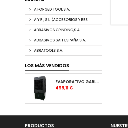
A FORGED TOOL,S,A,
A Y R , S.L. (ACCESORIOS Y RES
ABRASIVOS GRINDING,S.A.
ABRASIVOS SAIT ESPAÑA S.A.
ABRATOOLS,S.A.
LOS MÁS VENDIDOS
EVAPORATIVO GARLAND COOL 1530
Precio
496,11 €
PRODUCTOS
NUESTR