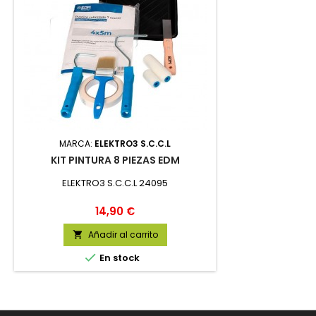
MARCA:
ELEKTRO3 S.C.C.L
KIT PINTURA 8 PIEZAS EDM
ELEKTRO3 S.C.C.L 24095
Precio
14,90 €
Añadir al carrito


En stock