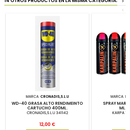
14 OTROS PRODUCTOS EN LA MISMA CATEGORÍA:
>
<
MARCA:
CRONADIS,S.L.U
MARCA:
KA
WD-40 GRASA ALTO RENDIMEINTO
SPRAY MARC
CARTUCHO 400ML.
ML.A
CRONADIS,S.L.U 341142
KARPA TO
Precio
P
12,00 €
7