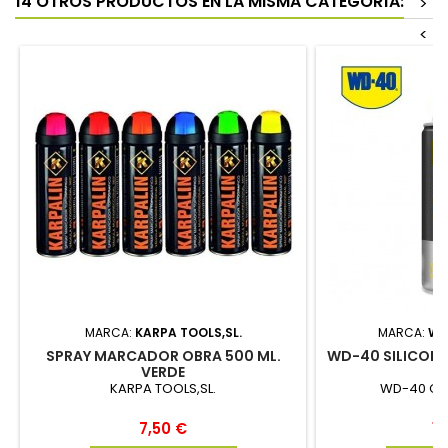
14 OTROS PRODUCTOS EN LA MISMA CATEGORÍA:
>
<
MARCA:
KARPA TOOLS,SL.
MARCA:
WD
SPRAY MARCADOR OBRA 500 ML.
WD-40 SILICONA
VERDE
KARPA TOOLS,SL.
WD-40 CO
Precio
Pr
7,50 €
12