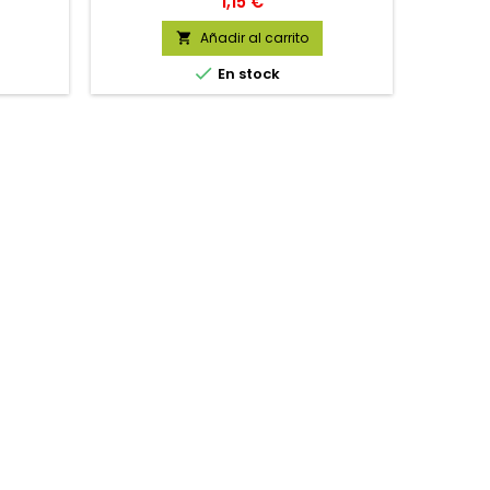
Precio
1,15 €
Añadir al carrito


En stock