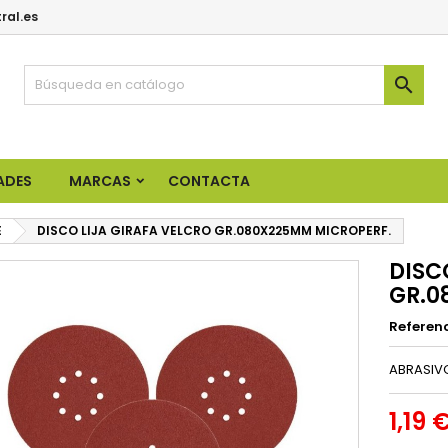
ral.es

ADES
MARCAS
CONTACTA
E
DISCO LIJA GIRAFA VELCRO GR.080X225MM MICROPERF.
DISC
GR.0
Referen
ABRASIVO
1,19 