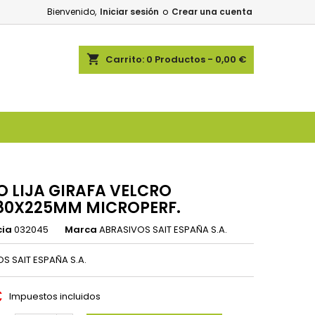
Bienvenido,
Iniciar sesión
o
Crear una cuenta
shopping_cart
Carrito:
0
Productos - 0,00 €
O LIJA GIRAFA VELCRO
80X225MM MICROPERF.
cia
032045
Marca
ABRASIVOS SAIT ESPAÑA S.A.
S SAIT ESPAÑA S.A.
€
Impuestos incluidos