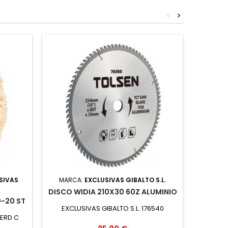
<
>
SIVAS
MARCA:
EXCLUSIVAS GIBALTO S.L.
MAR
DISCO WIDIA 210X30 60Z ALUMINIO
-20 ST
EXCLUSIVAS GIBALTO S.L. 176540
C
ERD C
WOLFC