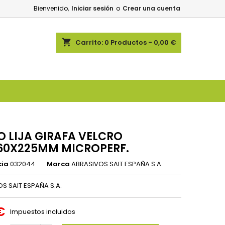
Bienvenido,
Iniciar sesión
o
Crear una cuenta
shopping_cart
Carrito:
0
Productos - 0,00 €
O LIJA GIRAFA VELCRO
60X225MM MICROPERF.
cia
032044
Marca
ABRASIVOS SAIT ESPAÑA S.A.
S SAIT ESPAÑA S.A.
€
Impuestos incluidos