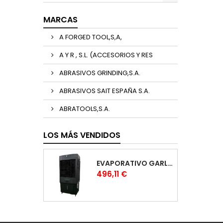
MARCAS
A FORGED TOOL,S,A,
A Y R , S.L. (ACCESORIOS Y RES
ABRASIVOS GRINDING,S.A.
ABRASIVOS SAIT ESPAÑA S.A.
ABRATOOLS,S.A.
LOS MÁS VENDIDOS
EVAPORATIVO GARLAND COOL 1530
Precio
496,11 €